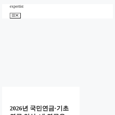
컨
expertist
텐
메
츠
뉴
로
건
너
뛰
기
2026년 국민연금·기초