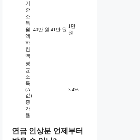
기
준
소
득
1만
월
40만 원
41만 원
원
액
하
한
액
평
균
소
득
(A
–
–
3.4%
값)
증
가
율
연금 인상분 언제부터