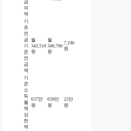
급
여
액
기
초
연
금
월
월
7,190
기
342,510
349,700
원
원
원
준
연
금
액
기
준
소
득
637만
659만
22만
월
원
원
원
액
상
한
액