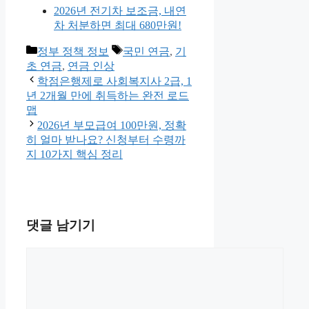
2026년 전기차 보조금, 내연
차 처분하면 최대 680만원!
카
태
정부 정책 정보
국민 연금
,
기
테
그
초 연금
,
연금 인상
고
학점은행제로 사회복지사 2급, 1
리
년 2개월 만에 취득하는 완전 로드
맵
2026년 부모급여 100만원, 정확
히 얼마 받나요? 신청부터 수령까
지 10가지 핵심 정리
댓글 남기기
댓
글