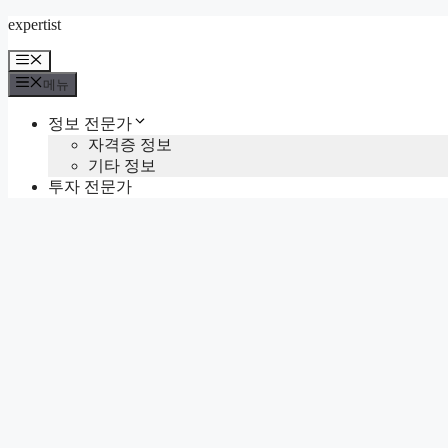
컨
expertist
텐
메
츠
뉴
메뉴
로
건
정보 전문가
너
자격증 정보
뛰
기타 정보
기
투자 전문가