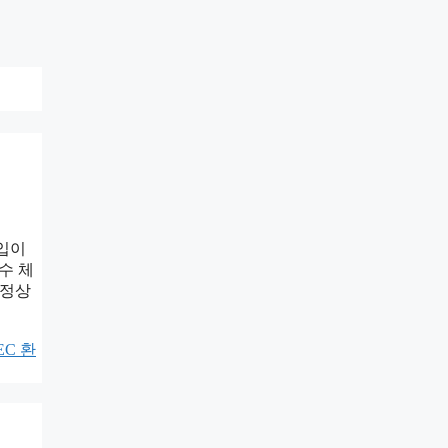
진입이
수 체
 정상
EC 환