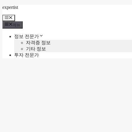
컨
expertist
텐
메
츠
뉴
메뉴
로
건
정보 전문가
너
자격증 정보
뛰
기타 정보
기
투자 전문가