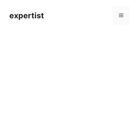
컨
텐
expertist
메
츠
로
뉴
건
너
뛰
기