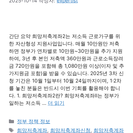
2025-10-14
작성자:
expertist
간단 요약 희망저축계좌2는 저소득 근로가구를 위
한 자산형성 지원사업입니다. 매월 10만원만 저축
하면 정부가 연차별로 10만원~30만원을 추가 지원
하여, 3년 후 본인 저축액 360만원과 근로소득장려
금 720만원을 포함해 총 1,080만원 이상(이자 및 추
가지원금 포함)을 받을 수 있습니다. 2025년 3차 신
청 기간은 10월 1일부터 10월 24일까지이며, 1·2차
를 놓친 분들은 반드시 이번 기회를 활용해야 합니
다. 1. 희망저축계좌2란? 희망저축계좌Ⅱ는 정부가
일하는 저소득 …
더 읽기
카
정부 정책 정보
테
태
희망저축계좌
,
희망저축계좌신청
,
희망저축계좌