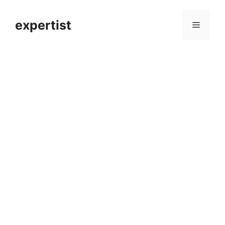
컨
텐
expertist
메
츠
로
뉴
건
너
뛰
기