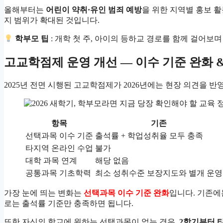
올해부터는
어린이 약취·유인 범죄 예방
을 위한 지역별 홍보 
지 범위가 확대된 것입니다.
학부모 팁
: 개학 첫 주, 아이의 등하교 경로를 함께 걸어보
고교학점제 운영 개선 — 이수 기준 완화 
2025년 전면 시행된 고교학점제가 2026년에는 현장 의견을 반
항목
기존
선택과목 이수 기준
출석률 + 학업성취율 모두 충족
타지역 온라인 수업
불가
대학 과목 연계
해당 없음
공통과목 기초학력
최소 성취수준 보장지도와 별개 운영
가장 눈에 띄는 변화는
선택과목 이수 기준 완화
입니다. 기존에
로는 출석률 기준만 충족하면 됩니다.
또한 자신의 학교에 원하는 선택과목이 없는 경우,
2학기부터 