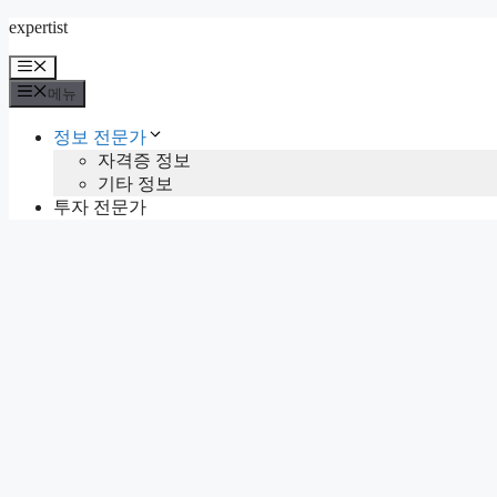
컨
expertist
텐
메
츠
뉴
메뉴
로
건
정보 전문가
너
자격증 정보
뛰
기타 정보
기
투자 전문가